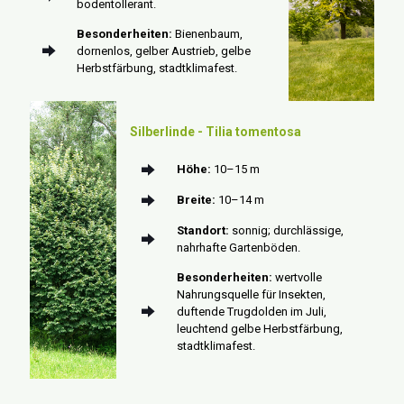
bodentollerant.
Besonderheiten:
Bienenbaum,
dornenlos, gelber Austrieb, gelbe
Herbstfärbung, stadtklimafest.
Silberlinde - Tilia tomentosa
Höhe:
10–15 m
Breite:
10–14 m
Standort:
sonnig; durchlässige,
nahrhafte Gartenböden.
Besonderheiten:
wertvolle
Nahrungsquelle für Insekten,
duftende Trugdolden im Juli,
leuchtend gelbe Herbstfärbung,
stadtklimafest.