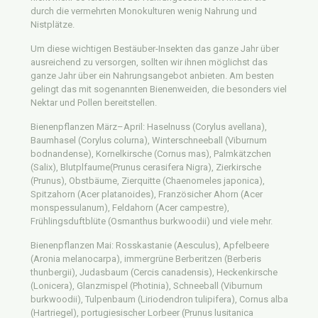
durch die vermehrten Monokulturen wenig Nahrung und
Nistplätze.
Um diese wichtigen Bestäuber-Insekten das ganze Jahr über
ausreichend zu versorgen, sollten wir ihnen möglichst das
ganze Jahr über ein Nahrungsangebot anbieten. Am besten
gelingt das mit sogenannten Bienenweiden, die besonders viel
Nektar und Pollen bereitstellen.
Bienenpflanzen März–April: Haselnuss (Corylus avellana),
Baumhasel (Corylus colurna), Winterschneeball (Viburnum
bodnandense), Kornelkirsche (Cornus mas), Palmkätzchen
(Salix), Blutplfaume(Prunus cerasifera Nigra), Zierkirsche
(Prunus), Obstbäume, Zierquitte (Chaenomeles japonica),
Spitzahorn (Acer platanoides), Französicher Ahorn (Acer
monspessulanum), Feldahorn (Acer campestre),
Frühlingsduftblüte (Osmanthus burkwoodii) und viele mehr.
Bienenpflanzen Mai: Rosskastanie (Aesculus), Apfelbeere
(Aronia melanocarpa), immergrüne Berberitzen (Berberis
thunbergii), Judasbaum (Cercis canadensis), Heckenkirsche
(Lonicera), Glanzmispel (Photinia), Schneeball (Viburnum
burkwoodii), Tulpenbaum (Liriodendron tulipifera), Cornus alba
(Hartriegel), portugiesischer Lorbeer (Prunus lusitanica