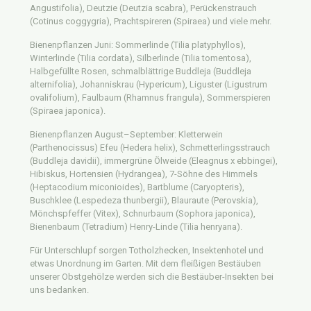
Angustifolia), Deutzie (Deutzia scabra), Perückenstrauch
(Cotinus coggygria), Prachtspireren (Spiraea) und viele mehr.
Bienenpflanzen Juni: Sommerlinde (Tilia platyphyllos),
Winterlinde (Tilia cordata), Silberlinde (Tilia tomentosa),
Halbgefüllte Rosen, schmalblättrige Buddleja (Buddleja
alternifolia), Johanniskrau (Hypericum), Liguster (Ligustrum
ovalifolium), Faulbaum (Rhamnus frangula), Sommerspieren
(Spiraea japonica).
Bienenpflanzen August–September: Kletterwein
(Parthenocissus) Efeu (Hedera helix), Schmetterlingsstrauch
(Buddleja davidii), immergrüne Ölweide (Eleagnus x ebbingei),
Hibiskus, Hortensien (Hydrangea), 7-Söhne des Himmels
(Heptacodium miconioides), Bartblume (Caryopteris),
Buschklee (Lespedeza thunbergii), Blauraute (Perovskia),
Mönchspfeffer (Vitex), Schnurbaum (Sophora japonica),
Bienenbaum (Tetradium) Henry-Linde (Tilia henryana).
Für Unterschlupf sorgen Totholzhecken, Insektenhotel und
etwas Unordnung im Garten. Mit dem fleißigen Bestäuben
unserer Obstgehölze werden sich die Bestäuber-Insekten bei
uns bedanken.