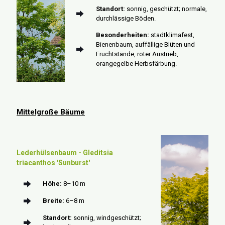
Standort:
sonnig, geschützt; normale,
durchlässige Böden.
Besonderheiten:
stadtklimafest,
Bienenbaum, auffällige Blüten und
Fruchtstände, roter Austrieb,
orangegelbe Herbsfärbung.
Mittelgroße Bäume
Lederhülsenbaum - Gleditsia
triacanthos 'Sunburst'
Höhe:
8–10 m
Breite:
6–8 m
Standort:
sonnig, windgeschützt;