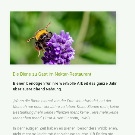
Die Biene zu Gast im Nektar-Restaurant
Bienen benötigen für ihre wertvolle Arbeit das ganze Jahr
über ausreichend Nahrung.
„Wenn die Biene einmal von der Erde verschwindet, hat der
Mensch nur noch vier Jahre zu leben. Keine Bienen mehr, keine
Bestäubung mehr, keine Pflanzen mehr, keine Tiere mehr, keine
Menschen mehr“
(Zitat Albert Einstein, 1949)
In der heutigen Zeit haben es Bienen, besonders Wildbienen,
nicht mehr so leicht mit der Nahrungssuche. Oft finden sie