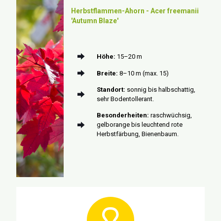
Herbstflammen-Ahorn - Acer freemanii
'Autumn Blaze'
Höhe:
15–20 m
Breite:
8–10 m (max. 15)
Standort:
sonnig bis halbschattig,
sehr Bodentollerant.
Besonderheiten:
raschwüchsig,
gelborange bis leuchtend rote
Herbstfärbung, Bienenbaum.