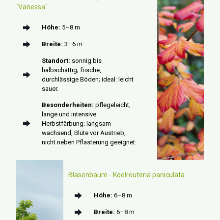
`Vanessa`
Höhe:
5–8 m
Breite:
3–6 m
Standort:
sonnig bis
halbschattig; frische,
durchlässige Böden; ideal: leicht
sauer.
Besonderheiten:
pflegeleicht,
lange und intensive
Herbstfärbung; langsam
wachsend, Blüte vor Austrieb,
nicht neben Pflasterung geeignet.
Blasenbaum - Koelreuteria paniculata
Höhe:
6–8 m
Breite:
6–8 m