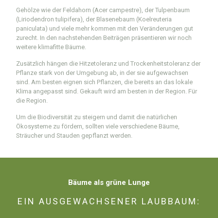
Gehölze wie der Feldahorn (Acer campestre), der Tulpenbaum
(Liriodendron tulipifera), der Blasenebaum (Koelreuteria
paniculata) und viele mehr kommen mit den Veränderungen gut
zurecht. In den nachstehenden Beiträgen präsentieren wir noch
weitere klimafitte Bäume.
Zusätzlich hängen die Hitzetoleranz und Trockenheitstoleranz der
Pflanze stark von der Umgebung ab, in der sie aufgewachsen
sind. Am besten eignen sich Pflanzen, die bereits an das lokale
Klima angepasst sind. Gekauft wird am besten in der Region. Für
die Region.
Um die Biodiversität zu steigern und damit die natürlichen
Ökosysteme zu fördern, sollten viele verschiedene Bäume,
Sträucher und Stauden gepflanzt werden.
Bäume als grüne Lunge
EIN AUSGEWACHSENER LAUBBAUM: