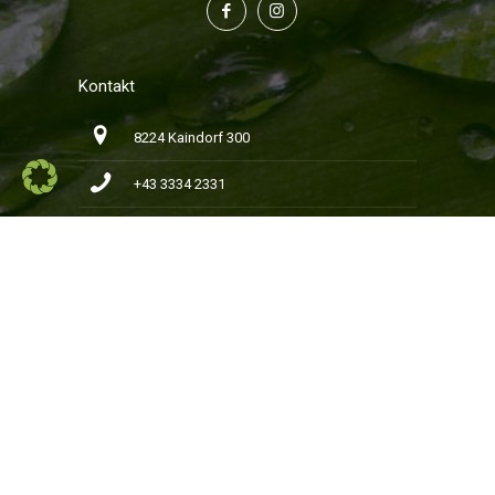
Kontakt
8224 Kaindorf 300
+43 3334 2331
+43 3334 2754
office@baumschule-loidl.at
Öffnungszeiten
Montag bis Freitag: 08:00 – 18:00 Uhr
Samstag: 08:00 – 12:30 Uhr