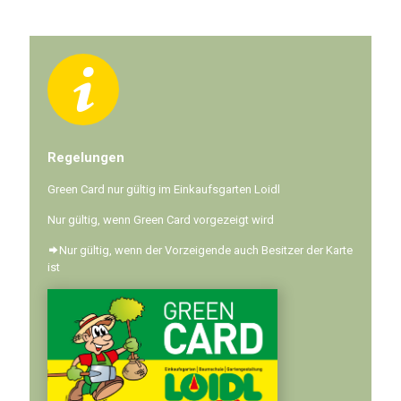
Regelungen
Green Card nur gültig im Einkaufsgarten Loidl
Nur gültig, wenn Green Card vorgezeigt wird
Nur gültig, wenn der Vorzeigende auch Besitzer der Karte
ist