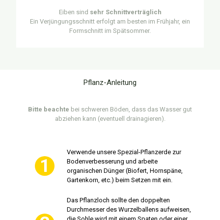
Eiben sind
sehr Schnittverträglich
Ein Verjüngungsschnitt erfolgt am besten im Frühjahr, ein
Formschnitt im Spätsommer.
Pflanz-Anleitung
Bitte beachte
bei schweren Böden, dass das Wasser gut
abziehen kann (eventuell drainagieren).
Verwende unsere Spezial-Pflanzerde zur
Bodenverbesserung und arbeite
organischen Dünger (Biofert, Hornspäne,
Gartenkorn, etc.) beim Setzen mit ein.
Das Pflanzloch sollte den doppelten
Durchmesser des Wurzelballens aufweisen,
die Sohle wird mit einem Spaten oder einer