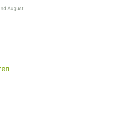
 und August
zen