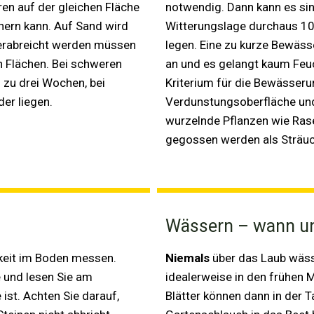
ren auf der gleichen Fläche
notwendig. Dann kann es sin
ern kann. Auf Sand wird
Witterungslage durchaus 10
verabreicht werden müssen
legen. Eine zu kurze Bewäss
n Flächen. Bei schweren
an und es gelangt kaum Feuch
s zu drei Wochen, bei
Kriterium für die Bewässeru
der liegen.
Verdunstungsoberfläche un
wurzelnde Pflanzen wie Ra
gegossen werden als Sträu
Wässern – wann u
gkeit im Boden messen.
Niemals
über das Laub wäss
e und lesen Sie am
idealerweise in den frühen
ist. Achten Sie darauf,
Blätter können dann in der 