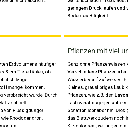
teinen nicht abbricht.
Gartenschlauch in das Beet 
geringem Druck laufen und v
Bodenfeuchtigkeit!
Pflanzen mit viel u
kten Erdvolumens häufiger
Ganz ohne Pflanzenwissen k
is 3 cm Tiefe fühlen, ob
Verschiedene Pflanzenarten
hnlich langer
Wasserbedarf aufweisen. Ein
stoffmangel kommen,
Kleines, grausilbriges Laub
g verabreicht wurde. Durch
Pflanzen, wie z.B. den
Laven
lativ schnell
Laub weist dagegen auf ein
fe von Flüssigdünger
Schattenliebhaber hin. Dies g
 wie Rhododendron,
das Blattwerk zudem noch i
rmonate.
Kirschlorbeer, verlangen di