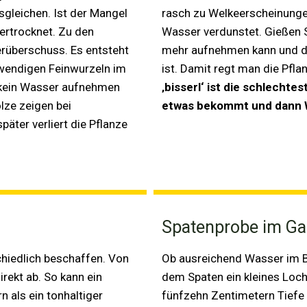
gleichen. Ist der Mangel
rasch zu Welkeerscheinunge
vertrocknet. Zu den
Wasser verdunstet. Gießen S
erüberschuss. Es entsteht
mehr aufnehmen kann und da
twendigen Feinwurzeln im
ist. Damit regt man die Pfl
 kein Wasser aufnehmen
‚bisserl‘ ist die schlecht
lze zeigen bei
etwas bekommt und dann 
äter verliert die Pflanze
Spatenprobe im Ga
chiedlich beschaffen. Von
Ob ausreichend Wasser im Bo
rekt ab. So kann ein
dem Spaten ein kleines Loch 
 als ein tonhaltiger
fünfzehn Zentimetern Tiefe 