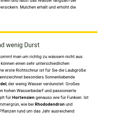
hinein und lässt das Wasser langsam bei
ersickern. Mulchen erhält und erhöht die
nd wenig Durst
ommt man um richtig zu wässern nicht aus.
 können einen sehr unterschiedlichen
e erste Richtschnur ist für Sie die Laubgröße:
 kennzeichnet besonders Sonnenliebende
del
, der wenig Wasser verdunstet. Großes
en hohen Wasserbedarf und passionierte
ilt für
Hortensien
genauso wie für Funkien. Ist
mmergrün, wie bei
Rhododendron
und
e Pflanzen rund um das Jahr ausreichend